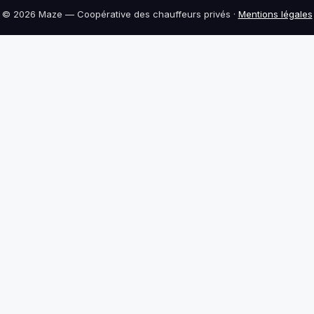
© 2026 Maze — Coopérative des chauffeurs privés ·
Mentions légales