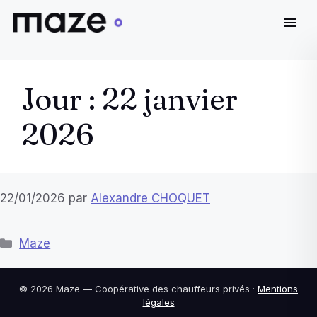
Aller
au
Jour :
22 janvier
contenu
2026
22/01/2026
par
Alexandre CHOQUET
Catégories
Maze
© 2026 Maze — Coopérative des chauffeurs privés ·
Mentions
légales