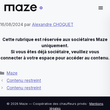
Aller
16/08/2024
par
Alexandre CHOQUET
au
contenu
Cette rubrique est réservée aux sociétaires Maze
uniquement.
Si vous êtes déjà sociétaire, veuillez vous
connecter à votre espace pour accéder au contenu.
Catégories
Maze
Contenu restreint
Contenu restreint
© 2026 Maze — Coopérative des chauffeurs privés ·
Mentions
légales