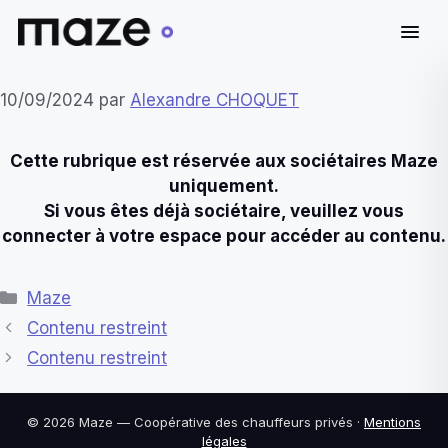
Aller
10/09/2024
par
Alexandre CHOQUET
au
contenu
Cette rubrique est réservée aux sociétaires Maze
uniquement.
Si vous êtes déjà sociétaire, veuillez vous
connecter à votre espace pour accéder au contenu.
Catégories
Maze
Contenu restreint
Contenu restreint
© 2026 Maze — Coopérative des chauffeurs privés ·
Mentions
légales